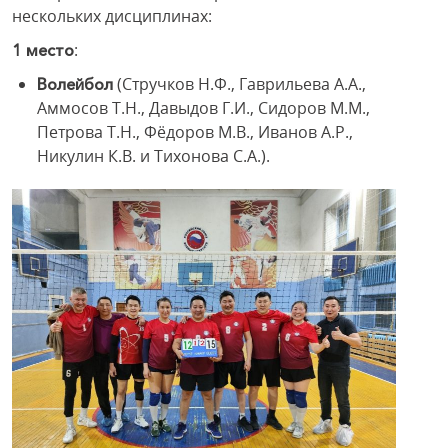
нескольких дисциплинах:
:
1 место
(Стручков Н.Ф., Гаврильева А.А.,
Волейбол
Аммосов Т.Н., Давыдов Г.И., Сидоров М.М.,
Петрова Т.Н., Фёдоров М.В., Иванов А.Р.,
Никулин К.В. и Тихонова С.А.).