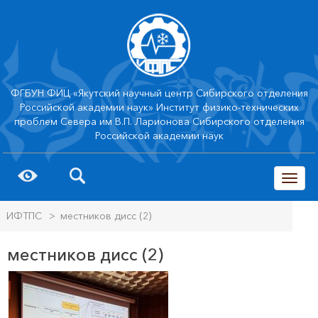
ФГБУН ФИЦ «Якутский научный центр Сибирского отделения
Российской академии наук» Институт физико-технических
проблем Севера им В.П. Ларионова Сибирского отделения
Российской академии наук
trk
ИФТПС
>
местников дисс (2)
местников дисс (2)