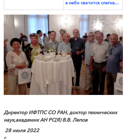
а небо светится слегка…
Директор ИФТПС СО РАН,
доктор технических
наук,
академик АН РС(Я) В.В. Лепов
28 июля 2022
г.