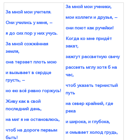
За мной мои ученики,
За мной мои учителя.
мои коллеги и друзья, —
Они учились у меня, —
они поют как ручейки!
я до сих пор у них учусь.
Когда ко мне придёт
За мной сожжённая
закат,
земля,
зажгут рассветную свечу
она терзает плоть мою
рассеять мглу хотя б на
и вызывает в сердце
час,
грусть, —
чтоб указать тернистый
но ею всё равно горжусь!
путь
Живу как в свой
на север крайний, где
последний день,
река
на миг я не остановлюсь,
и широка, и глубока,
чтоб на дороге первым
и омывает холод грудь,
быть!